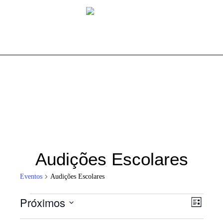
Audições Escolares
Eventos
Audições Escolares
Eventos
Próximos
Nav
Nave
Lista
de
Selecione
visual