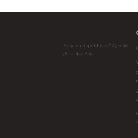
Praça da República nº 45 e 46
7800-427 Beja
(
n