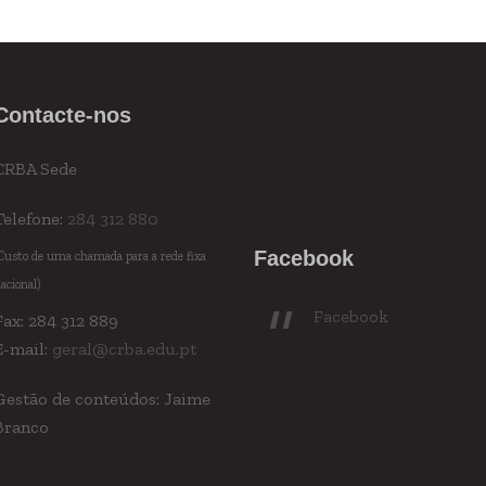
Contacte-nos
CRBA Sede
Telefone:
284 312 880
Facebook
Custo de uma chamada para a rede fixa
acional)
Facebook
Fax: 284 312 889
E-mail:
geral@crba.edu.pt
Gestão de conteúdos: Jaime
Branco