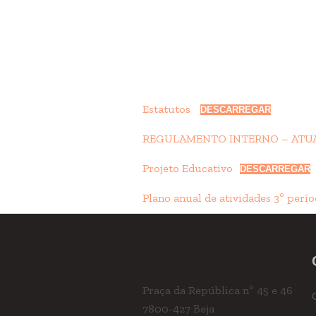
Estatutos
DESCARREGAR
REGULAMENTO INTERNO – ATUA
Projeto Educativo
DESCARREGAR
Plano anual de atividades 3º perí
Praça da República nº 45 e 46
7800-427 Beja