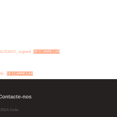
LIZADO_signed
DESCARREGAR
odo
DESCARREGAR
Contacte-nos
CRBA Sede