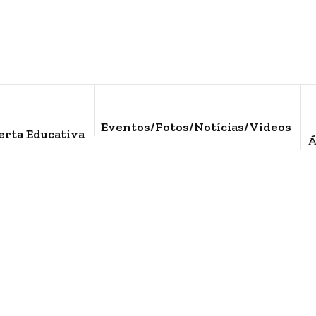
Eventos/Fotos/Notícias/Videos
erta Educativa
Á
Documentos
Home
/
Documentos