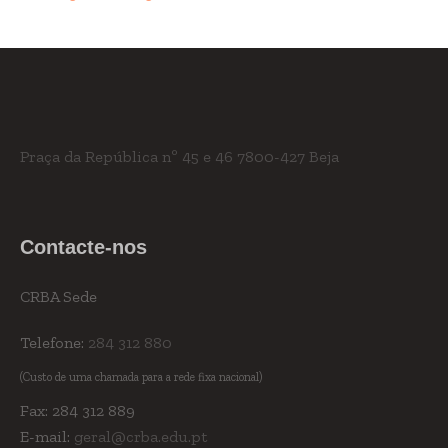
Praça da República nº 45 e 46
7800-427 Beja
Contacte-nos
CRBA Sede
Telefone:
284 312 880
(Custo de uma chamada para a rede fixa nacional)
Fax: 284 312 889
E-mail:
geral@crba.edu.pt