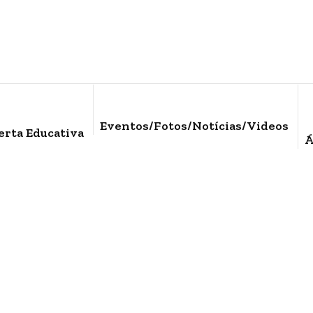
Eventos/Fotos/Notícias/Videos
erta Educativa
Á
Embedded
Home
/
Embedded