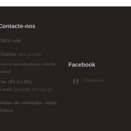
Contacte-nos
CRBA Sede
Telefone:
284 312 880
Facebook
Custo de uma chamada para a rede fixa
acional)
Facebook
Fax: 284 312 889
E-mail:
geral@crba.edu.pt
Gestão de conteúdos: Jaime
Branco