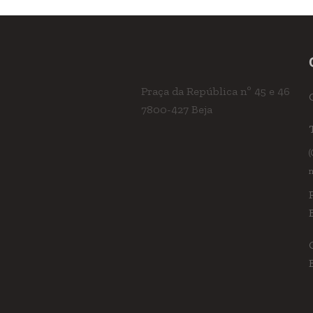
Praça da República nº 45 e 46
7800-427 Beja
(
n