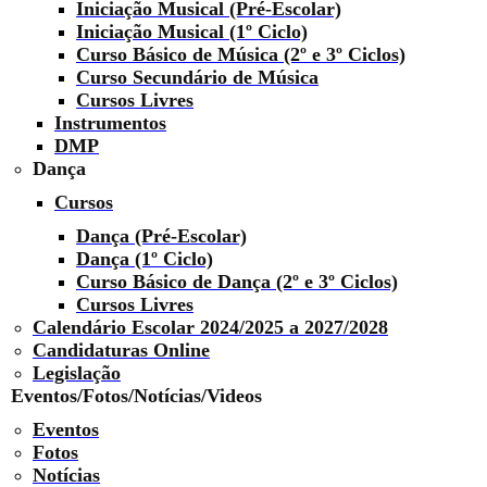
Iniciação Musical (Pré-Escolar)
Iniciação Musical (1º Ciclo)
Curso Básico de Música (2º e 3º Ciclos)
Curso Secundário de Música
Cursos Livres
Instrumentos
DMP
Dança
Cursos
Dança (Pré-Escolar)
Dança (1º Ciclo)
Curso Básico de Dança (2º e 3º Ciclos)
Cursos Livres
Calendário Escolar 2024/2025 a 2027/2028
Candidaturas Online
Legislação
Eventos/Fotos/Notícias/Videos
Eventos
Fotos
Notícias