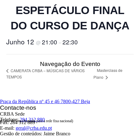
ESPETÁCULO FINAL
DO CURSO DE DANÇA
Junho 12
21:00
22:30
@
–
Navegação do Evento
Masterclass de
CAMERATA CRBA – MÚSICAS DE VÁRIOS
TEMPOS
Piano
Praça da República nº 45 e 46
7800-427 Beja
Contacte-nos
CRBA Sede
Telefone:
284 312 880
(Custo de uma chamada para a rede fixa nacional)
Fax: 284 312 889
E-mail:
geral@crba.edu.pt
Gestão de conteúdos: Jaime Branco