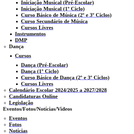
Iniciação Musical (Pré-Escolar)
Iniciação Musical (1º Ciclo)
Curso Básico de Música (2º e 3º Ciclos)
Curso Secundário de Música
Cursos Livres
Instrumentos
DMP
Dança
Cursos
Dança (Pré-Escolar)
Dança (1º Ciclo)
Curso Básico de Dança (2º e 3º Ciclos)
Cursos Livres
Calendário Escolar 2024/2025 a 2027/2028
Candidaturas Online
Legislação
Eventos/Fotos/Notícias/Videos
Eventos
Fotos
Notícias