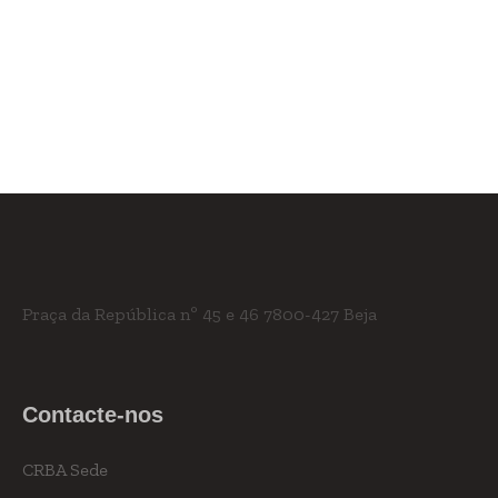
Praça da República nº 45 e 46
7800-427 Beja
Contacte-nos
CRBA Sede