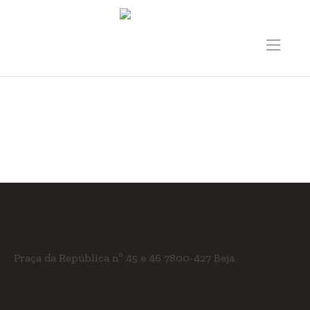
Música-Fotos
Home
/
Música-Fotos
Praça da República nº 45 e 46
7800-427 Beja