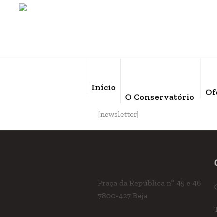
Início
Of
O Conservatório
[newsletter]
Praça da República nº 45 e 46
7800-427 Beja