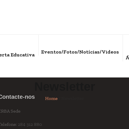
Eventos/Fotos/Notícias/Videos
erta Educativa
Á
Newsletter
Contacte-nos
Home
/
Newsletter
CRBA Sede
Telefone:
284 312 880