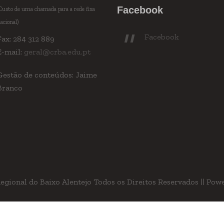
Facebook
Custo de uma chamada para a rede fixa
acional)
Facebook
Fax: 284 312 889
E-mail:
geral@crba.edu.pt
Gestão de conteúdos: Jaime
Branco
gional do Baixo Alentejo Todos os Direitos Reservados || Powe