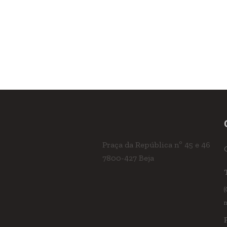
Praça da República nº 45 e 46
7800-427 Beja
(
n