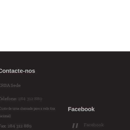
Contacte-nos
CRBA Sede
Telefone:
284 312 880
Facebook
Custo de uma chamada para a rede fixa
acional)
Facebook
Fax: 284 312 889