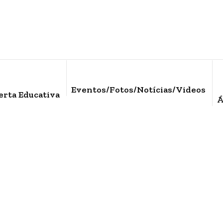
Eventos/Fotos/Notícias/Videos
erta Educativa
Á
Timeline Blog
Home
/
Timeline Blog