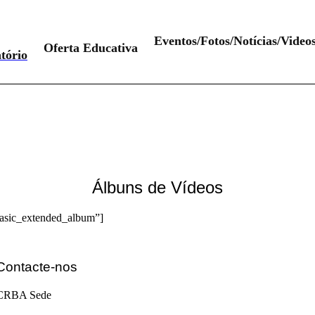
Eventos/Fotos/Notícias/Video
Oferta Educativa
tório
Álbuns de Vídeos
basic_extended_album”]
Contacte-nos
CRBA Sede