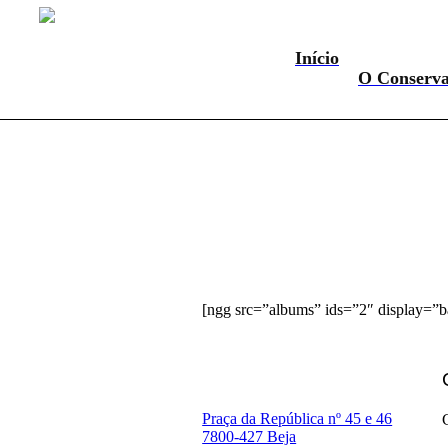
Início
O Conserva
[ngg src=”albums” ids=”2″ display=”
Praça da República nº 45 e 46
7800-427 Beja