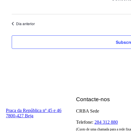
Dia anterior
Subscre
Contacte-nos
Praça da República nº 45 e 46
CRBA Sede
7800-427 Beja
Telefone:
284 312 880
(Custo de uma chamada para a rede fixa