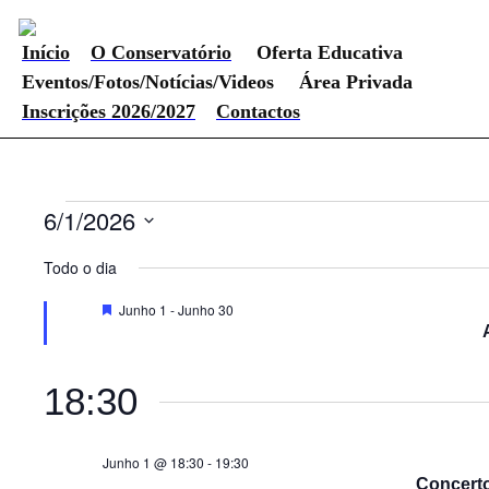
Início
O Conservatório
Oferta Educativa
Eventos/Fotos/Notícias/Videos
Área Privada
Inscrições 2026/2027
Contactos
Eventos
6/1/2026
Selecione
for
a
Todo o dia
data.
Junho
Destaque
Junho 1
-
Junho 30
1,
2026
18:30
Junho 1 @ 18:30
-
19:30
Concerto