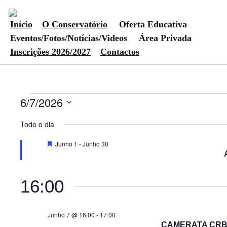
Início
O Conservatório
Oferta Educativa
Eventos/Fotos/Notícias/Videos
Área Privada
Inscrições 2026/2027
Contactos
Eventos
6/7/2026
Selecione
for
a
Todo o dia
data.
Junho
Destaque
Junho 1
-
Junho 30
7,
2026
16:00
Junho 7 @ 16:00
-
17:00
CAMERATA CRBA