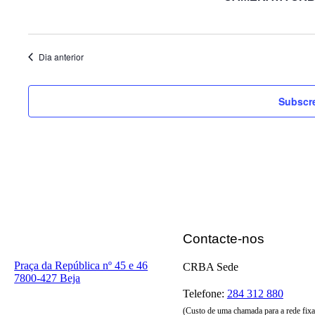
Dia anterior
Subscre
Contacte-nos
Praça da República nº 45 e 46
CRBA Sede
7800-427 Beja
Telefone:
284 312 880
(Custo de uma chamada para a rede fixa