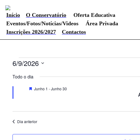
Início
O Conservatório
Oferta Educativa
Eventos/Fotos/Notícias/Videos
Área Privada
Inscrições 2026/2027
Contactos
Eventos
6/9/2026
Selecione
for
a
Todo o dia
data.
Junho
Destaque
Junho 1
-
Junho 30
9,
2026
Dia anterior