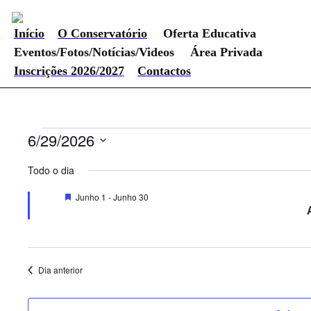
Início
O Conservatório
Oferta Educativa
Eventos/Fotos/Notícias/Videos
Área Privada
Inscrições 2026/2027
Contactos
Eventos
6/29/2026
Selecione
for
a
Todo o dia
data.
Junho
Destaque
Junho 1
-
Junho 30
29,
2026
Dia anterior