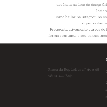
docência na área da dança Cr
lecion
Como bailarina integrou no co
algumas das pr
Frequenta ativamente cursos de f
forma constante o seu conhecimen
Praça da República nº 45 e 46
7800-427 Beja
(
n