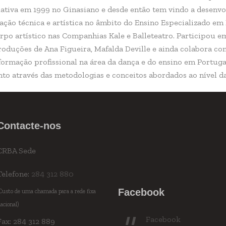
iativa em 1999 no Ginasiano e desde então tem vindo a desenv
ação técnica e artística no âmbito do Ensino Especializado em
rpo artístico nas Companhias Kale e Balleteatro. Participou e
oduções de Ana Figueira, Mafalda Deville e ainda colabora com
ormação profissional na área da dança e do ensino em Portugal
to através das metodologias e conceitos abordados ao nível d
Contacte-nos
CRBA Sede
Telefone:
284 312 880
Facebook
Custo de uma chamada para a rede fixa
acional)
Facebook
Fax: 284 312 889