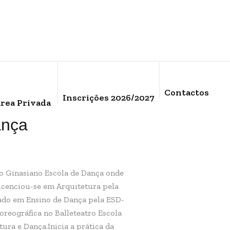
Contactos
Inscrições 2026/2027
rea Privada
ança
 no Ginasiano Escola de Dança onde
icenciou-se em Arquitetura pela
ado em Ensino de Dança pela ESD-
oreográfica no Balleteatro Escola
ura e Dança.Inicia a prática da