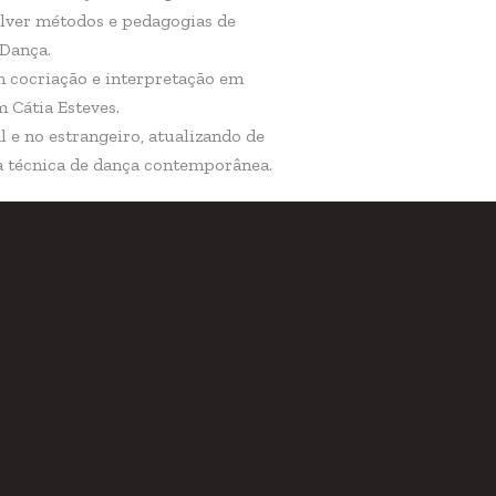
olver métodos e pedagogias de
 Dança.
m cocriação e interpretação em
 Cátia Esteves.
 e no estrangeiro, atualizando de
a técnica de dança contemporânea.