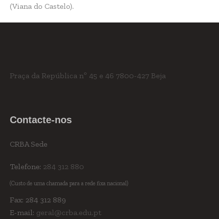
(Viana do Castelo).
Praça da República nº 45 e 46
7800-427 Beja
Contacte-nos
CRBA Sede
Telefone:
284 312 880
(Custo de uma chamada para a rede fixa nacional)
Fax: 284 312 889
E-mail:
geral@crba.edu.pt