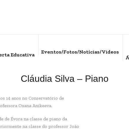
Eventos/Fotos/Notícias/Videos
erta Educativa
Á
Cláudia Silva – Piano
aos 14 anos no Conservatório de
professora Oxana Anikeeva.
e de Évora na classe de piano da
teriormente na classe do professor João