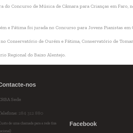
ra do Concurso de Música de Câmara para Crianças em Faro, 
ém e Fátima foi jurada no Concurso para Jovens Pianistas em 
 no Conservatório de Ourém e Fátima, Conservatório de Tomar
io Regional do Baixo Alentejo.
Contacte-nos
CRBA Sede
Telefone:
284 312 880
Facebook
Custo de uma chamada para a rede fixa
acional)