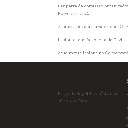
Fez parte da comissão organizado
Ruivo em 2004.
A convite do conservatório de Our
Lecionou em: Academia de Tavira,
Atualmente leciona no Conservatór
Praça da República nº 45 e 46
7800-427 Beja
(
n