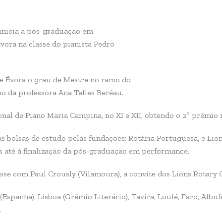
 inicia a pós-graduação em
ora na classe do pianista Pedro
e Évora o grau de Mestre no ramo do
no da professora Ana Telles Beréau.
nal de Piano Maria Campina, no XI e XII, obtendo o 2º prémio n
 bolsas de estudo pelas fundações: Rotária Portuguesa, e Lion
s até á finalização da pós-graduação em performance.
se com Paul Crously (Vilamoura), a convite dos Lions Rotary 
Espanha), Lisboa (Grémio Literário), Tavira, Loulé, Faro, Albufe
.