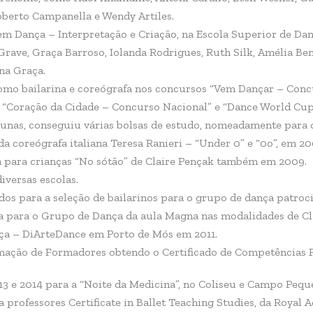
oberto Campanella e Wendy Artiles.
em Dança – Interpretação e Criação, na Escola Superior de Dan
Grave, Graça Barroso, Iolanda Rodrigues, Ruth Silk, Amélia Be
na Graça.
como bailarina e coreógrafa nos concursos “Vem Dançar – Conc
, “Coração da Cidade – Concurso Nacional” e “Dance World Cup
lunas, conseguiu várias bolsas de estudo, nomeadamente para 
da coreógrafa italiana Teresa Ranieri – “Under 0” e “0o”, em 2
a para crianças “No sótão” de Claire Pençak também em 2009.
versas escolas.
dos para a seleção de bailarinos para o grupo de dança patroc
a para o Grupo de Dança da aula Magna nas modalidades de C
nça – DiArteDance em Porto de Mós em 2011.
mação de Formadores obtendo o Certificado de Competências 
3 e 2014 para a “Noite da Medicina”, no Coliseu e Campo Pequ
ra professores Certificate in Ballet Teaching Studies, da Royal