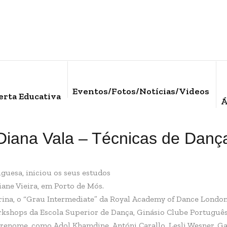
Eventos/Fotos/Notícias/Videos
erta Educativa
Á
Diana Vala – Técnicas de Danç
uguesa, iniciou os seus estudos
iane Vieira, em Porto de Mós.
na, o “Grau Intermediate” da Royal Academy of Dance London, 
kshops da Escola Superior de Dança, Ginásio Clube Português, 
renome, como Adol Khamdine, Antóni Carallo, Lesli Wesner, Gab