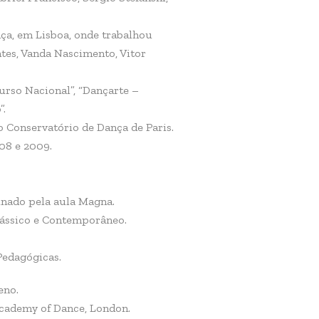
ça, em Lisboa, onde trabalhou
ntes, Vanda Nascimento, Vitor
urso Nacional”, “Dançarte –
”.
o Conservatório de Dança de Paris.
008 e 2009.
inado pela aula Magna.
lássico e Contemporâneo.
Pedagógicas.
eno.
 Academy of Dance, London.