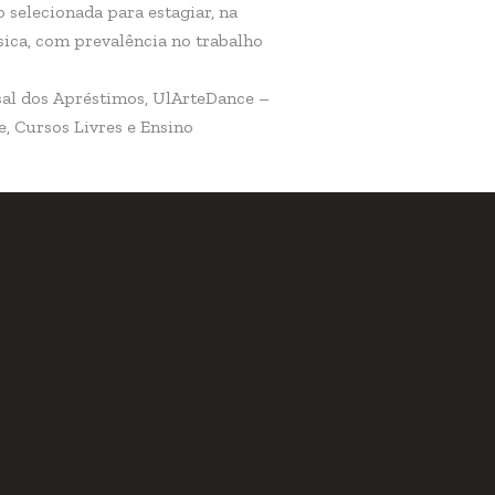
 selecionada para estagiar, na
sica, com prevalência no trabalho
asal dos Apréstimos, UlArteDance –
, Cursos Livres e Ensino