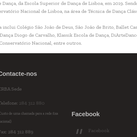
Dança, da Escola Superior de Dança de Lisboa, em 2019. Sendo
ervatório Nacional de Lisboa, na área de Técnica de Dança Clás
 inclui Colégio São João de Deus, São João de Brito, Ballet C
 Dança Diogo de Carvalho, Klassik Escola de Dança, DiArteDance
Conservatório Nacional, entre outros.
Contacte-nos
CRBA Sede
Telefone:
284 312 880
Facebook
Custo de uma chamada para a rede fixa
acional)
Facebook
Fax: 284 312 889