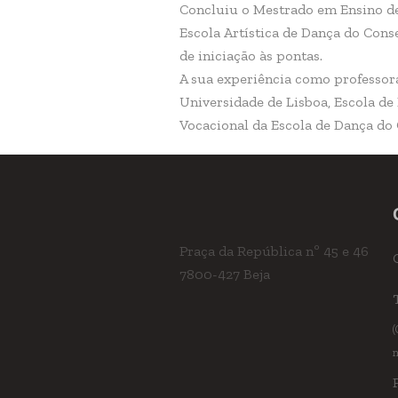
Concluiu o Mestrado em Ensino de 
Escola Artística de Dança do Cons
de iniciação às pontas.
A sua experiência como professora
Universidade de Lisboa, Escola de
Vocacional da Escola de Dança do 
Praça da República nº 45 e 46
7800-427 Beja
(
n