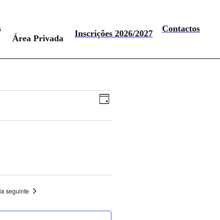
s
Contactos
Inscrições 2026/2027
Área Privada
Navegação
Navegação
Dia
de
de
visualização
visualizações
de
Evento
ia seguinte