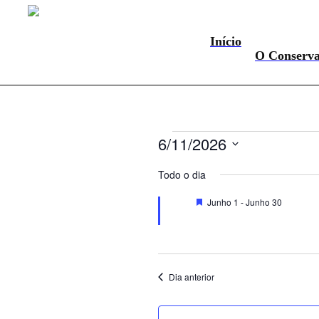
Início
O Conserva
Eventos
6/11/2026
for
Selecione
a
Todo o dia
Junho
data.
11,
Destaque
Junho 1
-
Junho 30
2026
Dia anterior