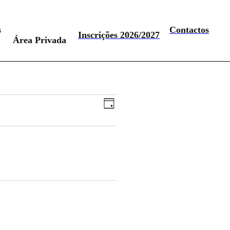
s
Contactos
Inscrições 2026/2027
Área Privada
Navegação
Navegação
Dia
de
de
visualização
visualizações
de
Evento