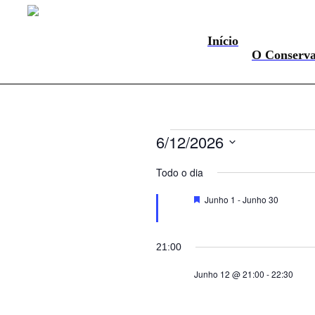
Início
O Conserva
Eventos
6/12/2026
for
Selecione
a
Todo o dia
Junho
data.
12,
Destaque
Junho 1
-
Junho 30
2026
21:00
Junho 12 @ 21:00
-
22:30