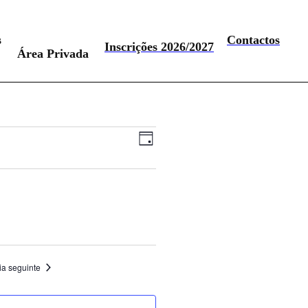
s
Contactos
Inscrições 2026/2027
Área Privada
Navegação
Navegação
Dia
de
de
visualização
visualizações
de
Evento
ia seguinte