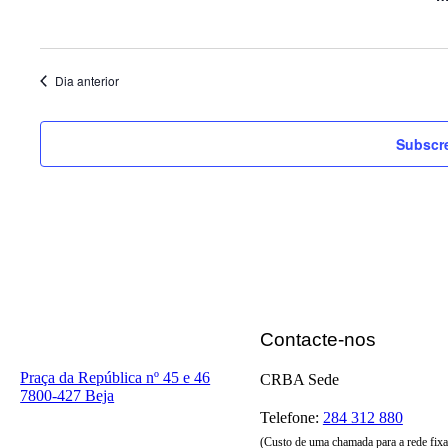
Dia anterior
Subscre
Contacte-nos
Praça da República nº 45 e 46
CRBA Sede
7800-427 Beja
Telefone:
284 312 880
(Custo de uma chamada para a rede fixa