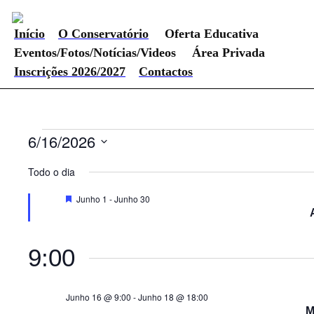
Início
O Conservatório
Oferta Educativa
Eventos/Fotos/Notícias/Videos
Área Privada
Inscrições 2026/2027
Contactos
Eventos
6/16/2026
Selecione
for
a
Todo o dia
data.
Junho
Destaque
Junho 1
-
Junho 30
16,
2026
9:00
Junho 16 @ 9:00
-
Junho 18 @ 18:00
M