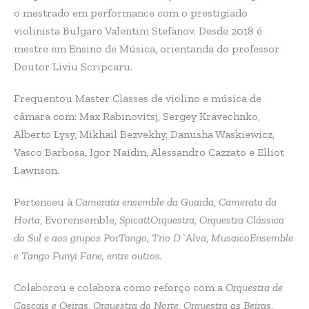
o mestrado em performance com o prestigiado
violinista Bulgaro Valentim Stefanov. Desde 2018 é
mestre em Ensino de Música, orientanda do professor
Doutor Liviu Scripcaru.
Frequentou Master Classes de violino e música de
câmara com: Max Rabinovitsj, Sergey Kravechnko,
Alberto Lysy, Mikhail Bezvekhy, Danusha Waskiewicz,
Vasco Barbosa, Igor Naidin, Alessandro Cazzato e Elliot
Lawnson.
Pertenceu à
Camerata ensemble da Guarda
,
Camerata da
Horta
, Evorensemble,
SpicattOrquestra, Orquestra Clássica
do Sul e aos grupos PorTango,
Trio D`Alva
,
MusaicoEnsemble
e Tango Funyi Fane, entre outros.
Colaborou e colabora como reforço com a
Orquestra de
Cascais e Oeiras
,
Orquestra do Norte
,
Orquestra as Beiras
,