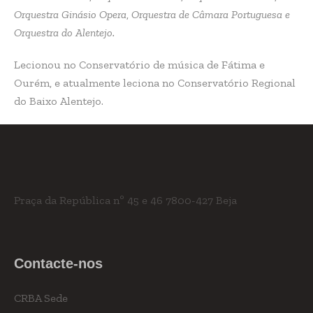
Orquestra Ginásio Opera
,
Orquestra de Câmara Portuguesa e
Orquestra do Alentejo.
Lecionou no Conservatório de música de Fátima e
Ourém, e atualmente leciona no Conservatório Regional
do Baixo Alentejo.
Praça da República nº 45 e 46
7800-427 Beja
Contacte-nos
CRBA Sede