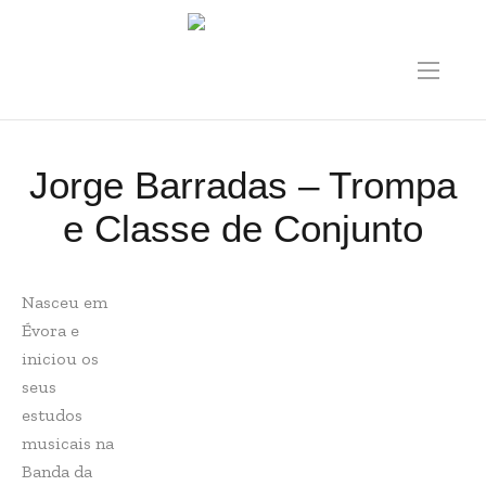
Jorge Barradas – Trompa
e Classe de Conjunto
Nasceu em
Évora e
iniciou os
seus
estudos
musicais na
Banda da