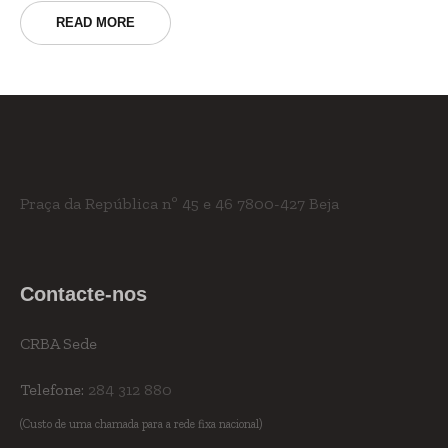
READ MORE
Praça da República nº 45 e 46
7800-427 Beja
Contacte-nos
CRBA Sede
Telefone:
284 312 880
(Custo de uma chamada para a rede fixa nacional)